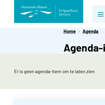
Direct
naar
Home
Agenda
paginainhoud
Agenda-i
Er is geen agenda-item om te laten zien